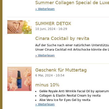
Summer Collagen Special de Lux
Weiterlesen
über Summer Facial Treatment
SUMMER DETOX
detox.jpg
10 Juni, 2024 - 16:29
Cinara Cocktail by revita
Auf der Suche nach einer natürlichen Unterstütz
Unser Cinara Cocktail mit Artischocke könnte die 
Weiterlesen
über SUMMER DETOX
Geschenk für Muttertag
antiwrinkle_motherday-photoroom.jpg
6 Mai, 2024 - 10:54
minus 10%
Gelée Royale Anti Wrinkle Facial Oil by apiserum
Collagen & Elastin Revital Cream by revita
Aloe Vera Ice for Eyes Gel by revita
Weiterlesen
über Geschenk für Muttertag