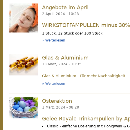
Angebote im April
crememaske.jpg
2 April, 2024 - 10:28
WIRKSTOFFAMPULLEN minus 30%
1 Stück, 12 Stück oder 100 Stück
Weiterlesen
über Angebote im April
Glas & Aluminium
wirkstoffampulle.jpg.png
13 März, 2024 - 10:35
Glas & Aluminium -
Für mehr Nachhaltigkeit
Weiterlesen
über Glas & Aluminium
Osteraktion
79875fd2-270a-48c1-b1d0-d5f86612e57a.jpeg
1 März, 2024 - 08:29
Gelee Royale Trinkampullen by A
Classic - einfache Dosierung mit Honigwein & G