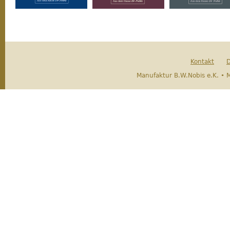
Kontakt
D
Manufaktur B.W.Nobis e.K. • 