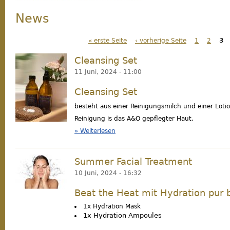
News
« erste Seite
‹ vorherige Seite
1
2
3
Seiten
Cleansing Set
cc48523e-64bf-4c77-bc8d-34f1cb58654c.jpeg
11 Juni, 2024 - 11:00
Cleansing Set
besteht aus einer Reinigungsmilch und einer Loti
Reinigung is das A&O gepflegter Haut.
Weiterlesen
über Cleansing Set
Summer Facial Treatment
feuchtigkeit.jpg
10 Juni, 2024 - 16:32
Beat the Heat mit Hydration pur b
1x Hydration Mask
1x Hydration Ampoules